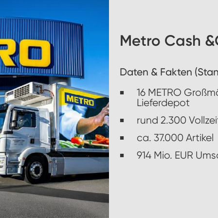
Metro Cash &C
Daten & Fakten (Stan
16 METRO Großmä
Lieferdepot
rund 2.300 Vollzei
ca. 37.000 Artikel
914 Mio. EUR Um