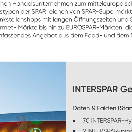
ischen Handelsunternehmen zum mitteleuropäis
tstypen der SPAR reichen von SPAR-Supermärkte
ankstellenshops mit langen Öffnungszeiten und
urmet- Märkte bis hin zu EUROSPAR-Märkten, die
 umfassendes Angebot aus dem Food- und dem 
INTERSPAR Ges
Daten & Fakten (Stan
70 INTERSPAR-H
2 INTERSPAR-pro