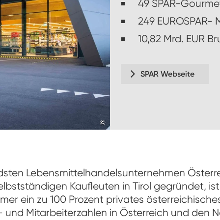
49 SPAR-Gourme
249 EUROSPAR- 
10,82 Mrd. EUR B
SPAR Webseite
©
www.derkrug.at,2017
dsten Lebensmittelhandelsunternehmen Österrei
bstständigen Kaufleuten in Tirol gegründet, is
mmer ein zu 100 Prozent privates österreichisc
und Mitarbeiterzahlen in Österreich und den