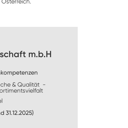
Österreich.
schaft m.b.H
rnkompetenzen
ische & Qualität -
ortimentsvielfalt
l
d 31.12.2025)